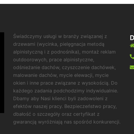
Świadczymy usługi w branży związanej z
drzewami (wycinka, pielęgnacja metodą
alpinistyczną i z podnośnika), montaż reklam
outdoorowych, prace alpinistyczne,
odśnieżanie dachów, czyszczenie dachówek,
malowanie dachów, mycie elewacji, mycie
okien i inne prace związane z wysokością. Do
każdego zadania podchodzimy indywidualnie.
Dbamy aby Nasi klienci byli zadowoleni z
efektów naszej pracy. Bezpieczeństwo pracy,
dbałość o szczegóły oraz certyfikat z
gwarancją wyróżniają nas spośród konkurencji.