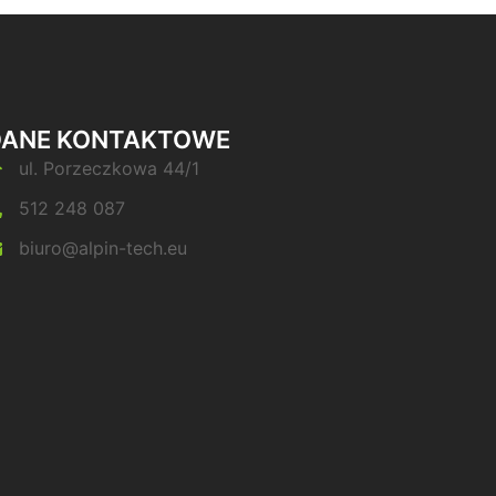
DANE KONTAKTOWE
ul. Porzeczkowa 44/1
512 248 087
biuro@alpin-tech.eu