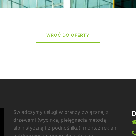
WRÓĆ DO OFERTY
Świadczymy usługi w branży związanej z
drzewami (wycinka, pielęgnacja metodą
alpinistyczną i z podnośnika), montaż reklam
outdoorowych, prace alpinistyczne,