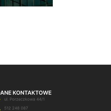
DANE KONTAKTOWE
ul. Porzeczkowa 44/1
512 248 087